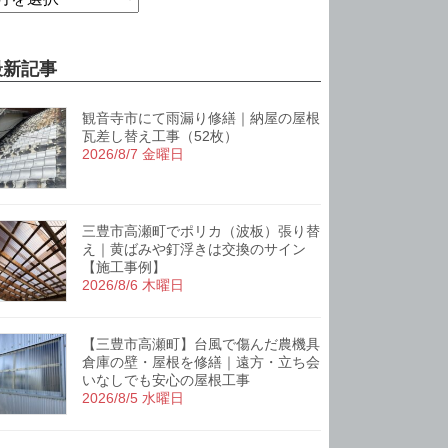
最新記事
観音寺市にて雨漏り修繕｜納屋の屋根
瓦差し替え工事（52枚）
2026/8/7 金曜日
三豊市高瀬町でポリカ（波板）張り替
え｜黄ばみや釘浮きは交換のサイン
【施工事例】
2026/8/6 木曜日
【三豊市高瀬町】台風で傷んだ農機具
倉庫の壁・屋根を修繕｜遠方・立ち会
いなしでも安心の屋根工事
2026/8/5 水曜日