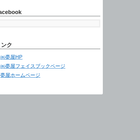
acebook
リンク
㈱甍屋HP
㈱甍屋フェイスブックページ
甍屋ホームページ