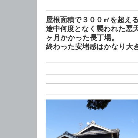
屋根面積で３００㎡を超える
途中何度となく襲われた悪
ヶ月かかった長丁場。
終わった安堵感はかなり大