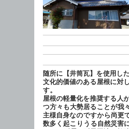
随所に【井筒瓦】を使用し
文化的価値のある屋根に対
す。
屋根の軽量化を推奨する人
つ方々も大勢居ることが我
主様自身なのですから尚更
数多く起こりうる自然災害