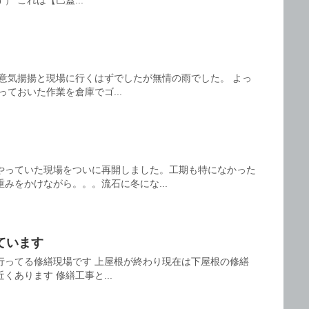
 これは【巴蓋...
に意気揚揚と現場に行くはずでしたが無情の雨でした。 よっ
っておいた作業を倉庫でゴ...
やっていた現場をついに再開しました。工期も特になかった
みをかけながら。。。流石に冬にな...
ています
行ってる修繕現場です 上屋根が終わり現在は下屋根の修繕
くあります 修繕工事と...