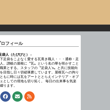
プロフィール
 足袋人（たびびと） -
下足袋をこよなく愛する瓦葺き職人・・・通称・足
人。讃岐の屋根に〝瓦〟という名の華を咲かすこと
職業とする。スタッフの〝足袋人’s〟と共に技能向
を目指し日々切磋琢磨しています。屋根瓦への拘り
ともに時には瓦をアートととらえインテリア・オブ
ェとしての境地も切り拓く。 毎日の出来事を気楽
綴ります。