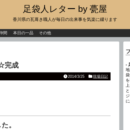
足袋人レター by 甍屋
香川県の瓦葺き職人が毎日の出来事を気楽に綴ります
現場日記
イベント
仲間
本日の一品
その他
新作瓦
古瓦
☆完成
-
足袋人の仲間
地
袋
2014/3/25
現場日記
を
本日の一品
上
と
その他
ジ
に
した。