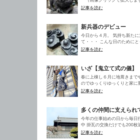
（画像クリックで拡大します）
記事を読む
新兵器のデビュー
今日から４月。 気持ち新た
て・・・ こんな日のためにと
記事を読む
いざ【鬼立て式の儀】
春に上棟し６月に地葺きまで
のでゆっくりゆっくりと家に重
記事を読む
多くの仲間に支えられ
今年の仕事始めの日から毎日
中 掛瓦の交換だけでも200枚近
記事を読む