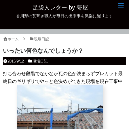
足袋人レター by 甍屋
香川県の瓦葺き職人が毎日の出来事を気楽に綴ります
現場日記
イベント
ホーム
現場日記
新作瓦
いったい何色なんでしょうか？
古瓦
2015/9/12
現場日記
足袋人の仲間
打ち合わせ段階でなかなか瓦の色が決まらずプレカット最
終日のギリギリでやっと色決めができた現場を現在工事中
本日の一品
その他