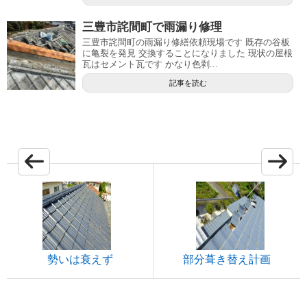
三豊市詫間町で雨漏り修理
三豊市詫間町の雨漏り修繕依頼現場です 既存の谷板
に亀裂を発見 交換することになりました 現状の屋根
瓦はセメント瓦です かなり色剥...
記事を読む
勢いは衰えず
部分葺き替え計画