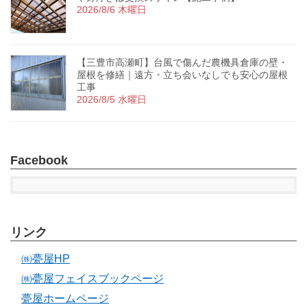
2026/8/6 木曜日
【三豊市高瀬町】台風で傷んだ農機具倉庫の壁・
屋根を修繕｜遠方・立ち会いなしでも安心の屋根
工事
2026/8/5 水曜日
Facebook
リンク
㈱甍屋HP
㈱甍屋フェイスブックページ
甍屋ホームページ