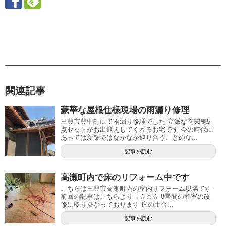
関連記事
豪華な屋根仕様現場の雨漏り修理
三豊市豊中町にて雨漏り修理でした 立派な玄関鬼5
点セットがお出迎えしてくれるお宅です 今の時代に
あっては新築ではなかなか巡り合うことのな...
記事を読む
高瀬町内で床のリフォーム中です
こちらは三豊市高瀬町内の室内リフォーム現場です
前回の記事はこちらより→☆☆☆ 8畳間の和室の改
修に取り掛かっております 床の土台...
記事を読む