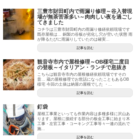
三豊市財田町内で雨漏り修理～谷入替現
場が無茶苦茶多い～肉肉しい夜を過ごし
てきました
コチラは三豊市財田町内の雨漏り修繕依頼現場です
既存屋根は… 銅製の谷板が劣化し穴が空いた状態 雨
が降るたびに雨漏りしていたのは確実...
記事を読む
観音寺市内で屋根修理～OB様宅二度目
の登板～イタリアン・ランチで息抜き
こちらは観音寺市内の屋根修繕依頼現場ですその
昔… 蔵の屋根修理でお世話になったこともあるOB
様宅 今回の土俵は納屋の屋根でした ・...
記事を読む
釘袋
屋根工事業といっても作業内容は多種多様に沢山あ
ります。屋根に接続する部分の板金工事に始まり木
工事・左官工事・コーキング工事等々一連の流れで
施...
記事を読む