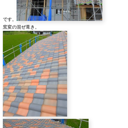
です。
窯変の混ぜ葺き。