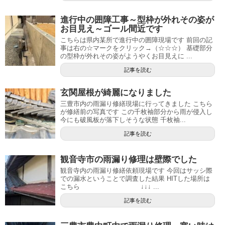
進行中の囲障工事～型枠が外れその姿が
お目見え～ゴール間近です
こちらは県内某所で進行中の囲障現場です 前回の記
事は右の☆マークをクリック→（☆☆☆） 基礎部分
の型枠が外れその姿がようやくお目見えに ...
記事を読む
玄関屋根が綺麗になりました
三豊市内の雨漏り修繕現場に行ってきました こちら
が修繕前の写真です この千枚袖部分から雨が侵入し
今にも破風板が落下しそうな状態 千枚袖...
記事を読む
観音寺市の雨漏り修理は壁際でした
観音寺内の雨漏り修繕依頼現場です 今回はサッシ際
での漏水ということで調査した結果 HITした場所は
こちら ↓↓↓ ...
記事を読む