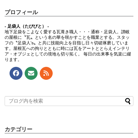
プロフィール
- 足袋人（たびびと） -
地下足袋をこよなく愛する瓦葺き職人・・・通称・足袋人。讃岐
の屋根に〝瓦〟という名の華を咲かすことを職業とする。スタッ
フの〝足袋人’s〟と共に技能向上を目指し日々切磋琢磨していま
す。屋根瓦への拘りとともに時には瓦をアートととらえインテリ
ア・オブジェとしての境地も切り拓く。 毎日の出来事を気楽に綴
ります。
カテゴリー