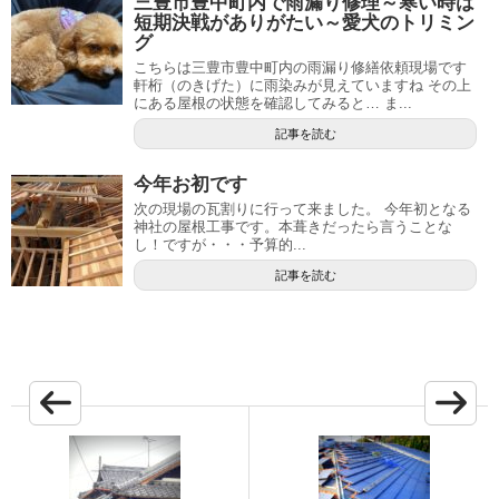
三豊市豊中町内で雨漏り修理～寒い時は
短期決戦がありがたい～愛犬のトリミン
グ
こちらは三豊市豊中町内の雨漏り修繕依頼現場です
軒桁（のきげた）に雨染みが見えていますね その上
にある屋根の状態を確認してみると… ま...
記事を読む
今年お初です
次の現場の瓦割りに行って来ました。 今年初となる
神社の屋根工事です。本葺きだったら言うことな
し！ですが・・・予算的...
記事を読む