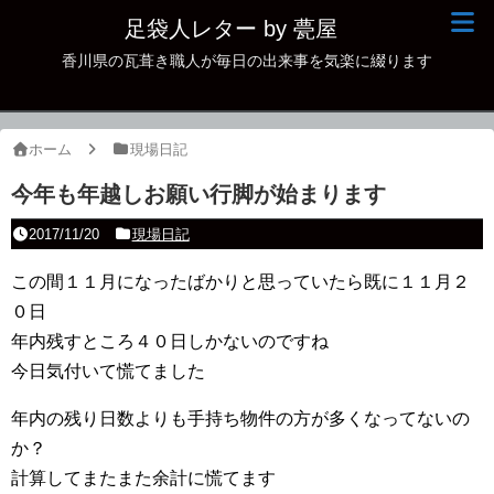
足袋人レター by 甍屋
香川県の瓦葺き職人が毎日の出来事を気楽に綴ります
現場日記
イベント
ホーム
現場日記
新作瓦
今年も年越しお願い行脚が始まります
古瓦
2017/11/20
現場日記
足袋人の仲間
この間１１月になったばかりと思っていたら既に１１月２
０日
本日の一品
年内残すところ４０日しかないのですね
その他
今日気付いて慌てました
年内の残り日数よりも手持ち物件の方が多くなってないの
か？
計算してまたまた余計に慌てます