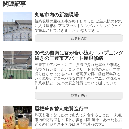
関連記事
丸亀市内の新築現場
新築現場の屋根工事が終了しました ご主人様のお気
に入り屋根材 アスファルトシングル・リッジウェイ
で施工させて頂きました かなり大き...
記事を読む
50代の贅肉に瓦が食い込む！ハプニング
続きの三豊市アパート屋根修繕
三豊市のアパートにて、強風で捲れた屋根の修繕と
点検を行いました。コンクリート下地のおかげで雨
漏りはなかったものの、超高所で目の前は通学路と
いう現場。グローバルな仲間とのハプニング溢れる
作業模様と、先々の安全対策について綴っていま
す。
記事を読む
屋根葺き替え絶賛進行中
昨夜も遅くなったので出先で外食することに… 丸亀
市内の商店街をトボトボ歩き到着 道中にあったお店
近くのビジネスホテルはお子様連れのフ...