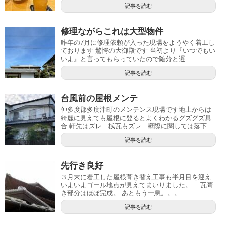
記事を読む
修理ながらこれは大型物件
昨年の7月に修理依頼が入った現場をようやく着工し
ております 驚愕の大御殿です 当初より『いつでもい
いよ』と言ってもらっていたので随分と遅...
記事を読む
台風前の屋根メンテ
仲多度郡多度津町のメンテンス現場です地上からは
綺麗に見えても屋根に登るとよくわかるグズグズ具
合 軒先はズレ…桟瓦もズレ…壁際に関しては落下...
記事を読む
先行き良好
３月末に着工した屋根葺き替え工事も半月目を迎え
いよいよゴール地点が見えてまいりました。 瓦葺
き部分はほぼ完成。 あともう一息。。。...
記事を読む