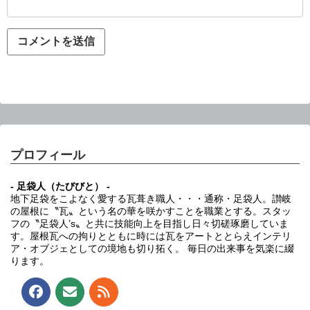
プロフィール
- 足袋人（たびびと） -
地下足袋をこよなく愛する瓦葺き職人・・・通称・足袋人。讃岐
の屋根に〝瓦〟という名の華を咲かすことを職業とする。スタッ
フの〝足袋人’s〟と共に技能向上を目指し日々切磋琢磨していま
す。屋根瓦への拘りとともに時には瓦をアートととらえインテリ
ア・オブジェとしての境地も切り拓く。 毎日の出来事を気楽に綴
ります。