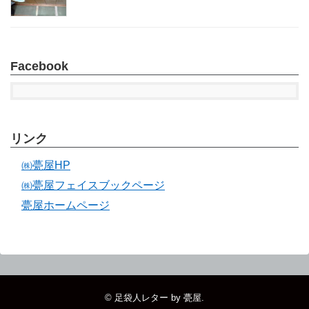
Facebook
リンク
㈱甍屋HP
㈱甍屋フェイスブックページ
甍屋ホームページ
©
足袋人レター by 甍屋
.