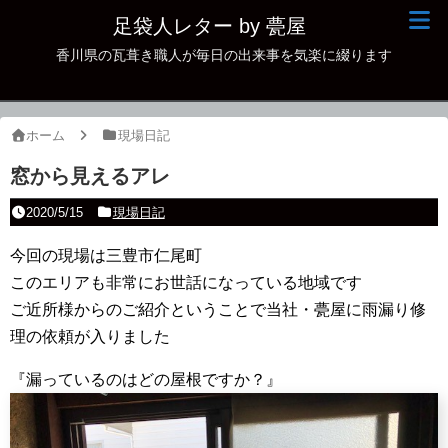
足袋人レター by 甍屋
香川県の瓦葺き職人が毎日の出来事を気楽に綴ります
現場日記
イベント
ホーム
現場日記
新作瓦
窓から見えるアレ
古瓦
2020/5/15
現場日記
足袋人の仲間
今回の現場は三豊市仁尾町
このエリアも非常にお世話になっている地域です
本日の一品
ご近所様からのご紹介ということで当社・甍屋に雨漏り修
その他
理の依頼が入りました
『漏っているのはどの屋根ですか？』