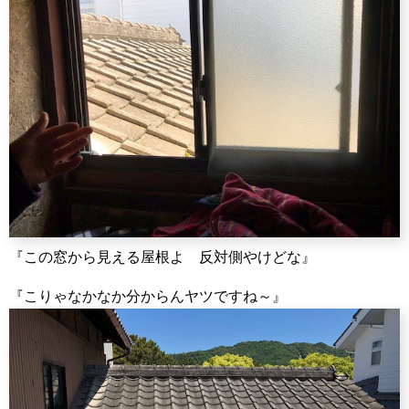
『この窓から見える屋根よ 反対側やけどな』
『こりゃなかなか分からんヤツですね～』