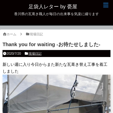
足袋人レター by 甍屋
香川県の瓦葺き職人が毎日の出来事を気楽に綴ります
現場日記
イベント
ホーム
現場日記
新作瓦
Thank you for waiting -お待たせしました-
古瓦
2020/7/20
現場日記
足袋人の仲間
新しい週に入り今日からまた新たな瓦葺き替え工事を着工
しました
本日の一品
その他