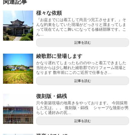
関連記事
様々な依頼
『お盆までには着工して尚且つ完工させます。』そ
んな約束をしていた現場がどっさりと溜まってしま
って現在てんてこ舞いになってる修繕部隊です。こ
ん...
記事を読む
綾歌郡に登場します
かなり遅れてしまったもののやっと着工できました
当社からは少し離れた綾歌郡でのリフォーム現場と
なります 数年前にこのご近所で仕事をさ...
記事を読む
復刻版・鎬桟
只今新築現場の地葺きをやっております。 今回採用
した瓦は。。。 復刻版・鎬桟 シャープな陰影が男
らしく通好みの瓦...
記事を読む