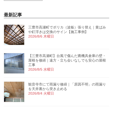
最新記事
三豊市高瀬町でポリカ（波板）張り替え｜黄ばみ
や釘浮きは交換のサイン【施工事例】
2026/8/6 木曜日
【三豊市高瀬町】台風で傷んだ農機具倉庫の壁・
屋根を修繕｜遠方・立ち会いなしでも安心の屋根
工事
2026/8/5 水曜日
観音寺市にて雨漏り修繕｜「原因不明」の雨漏り
を天井裏から突き止める
2026/8/4 火曜日