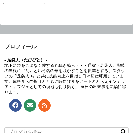
プロフィール
- 足袋人（たびびと） -
地下足袋をこよなく愛する瓦葺き職人・・・通称・足袋人。讃岐
の屋根に〝瓦〟という名の華を咲かすことを職業とする。スタッ
フの〝足袋人’s〟と共に技能向上を目指し日々切磋琢磨していま
す。屋根瓦への拘りとともに時には瓦をアートととらえインテリ
ア・オブジェとしての境地も切り拓く。 毎日の出来事を気楽に綴
ります。