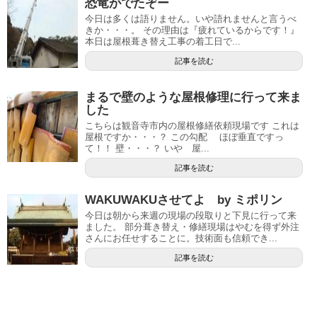
恐竜がでたぞー
今日は多くは語りません。いや語れませんと言うべ
きか・・・。 その理由は『疲れているからです！』
本日は屋根葺き替え工事の着工日で...
記事を読む
まるで壁のような屋根修理に行って来ま
した
こちらは観音寺市内の屋根修繕依頼現場です これは
屋根ですか・・・？ この勾配 ほぼ垂直ですっ
て！！ 壁・・・？ いや 屋...
記事を読む
WAKUWAKUさせてよ by ミポリン
今日は朝から来週の現場の段取りと下見に行って来
ました。 部分葺き替え・修繕現場はやむを得ず外注
さんにお任せすることに。技術面も信頼でき...
記事を読む