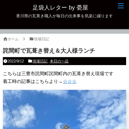
足袋人レター by 甍屋
香川県の瓦葺き職人が毎日の出来事を気楽に綴ります
現場日記
イベント
ホーム
現場日記
新作瓦
詫間町で瓦葺き替え＆大人様ランチ
古瓦
2022/9/12
現場日記
,
本日の一品
足袋人の仲間
こちらは三豊市詫間町詫間町内の瓦葺き替え現場です
着工時の記事はこちらより→
本日の一品
☆☆☆
その他