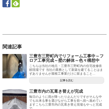
関連記事
三豊市三野町内でリフォーム工事中～フ
ロア工事完成～壁の解体～色々構想中
こちらは当社の地元・三豊市三野町内の住宅改修依
頼現場です 当社の業務として新築を建てることはま
ずありませんが屋根工事業だけに留まること...
記事を読む
三豊市内の瓦葺き替えが完成
毎日のように雨が降ったり止んだりですがそんな中
でも出来る事を選びながら工事を前へ前へ進めてい
ますこちら三豊市内の瓦葺き替え現場もやっと完成
で...