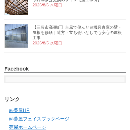
2026/8/6 木曜日
【三豊市高瀬町】台風で傷んだ農機具倉庫の壁・
屋根を修繕｜遠方・立ち会いなしでも安心の屋根
工事
2026/8/5 水曜日
Facebook
リンク
㈱甍屋HP
㈱甍屋フェイスブックページ
甍屋ホームページ