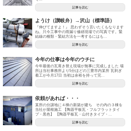
記事を読む
ようけ（讃岐弁）→沢山（標準語）
『伸びてますよ！』 思わずそう言いたくもなります
ね。只今工事中の雨漏り修繕現場での写真です。緊
結線の種類・緊結方法を一考するにはも...
記事を読む
今年の仕事は今年のウチに
今年最後の瓦葺き替え現場が無事に完成しました 場
所は当社事務所より5分ほどの三豊市内某所 瓦剥ぎ
着工が今月17日 当初は余裕を持って完...
記事を読む
依頼があれば・・・
某所の分譲地に４棟の新築が建ち その内の３棟を
当社が屋根施工 【陶器平板瓦・フルフラットタイ
プ・黒色】 【陶器平板瓦・山付きタイプ・...
記事を読む