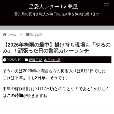
足袋人レター by 甍屋
香川県の瓦葺き職人が毎日の出来事を気楽に綴ります
現場日記
イベント
ホーム
現場日記
新作瓦
【2026年梅雨の最中】掛け持ち現場も「やるの
み」！頑張った日の贅沢カレーランチ
古瓦
2026/6/19
現場日記
,
本日の一品
足袋人の仲間
そういえば2026年の四国地方の梅雨入りは6月2日でした
本日の一品
これは平年よりも3日早いそうです。
その他
平年の梅雨明けは7月17日頃とのことなのであと1ヶ月近く
は
この時期
が続きますね