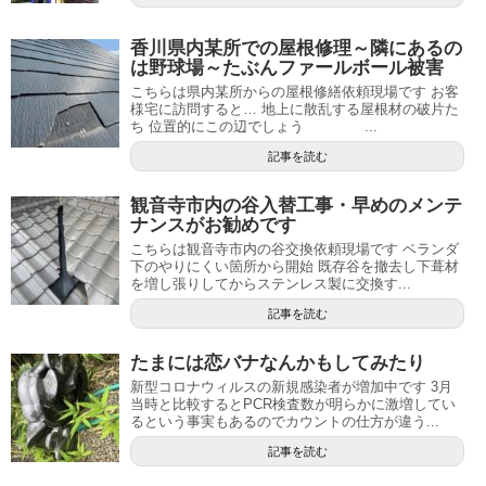
香川県内某所での屋根修理～隣にあるの
は野球場～たぶんファールボール被害
こちらは県内某所からの屋根修繕依頼現場です お客
様宅に訪問すると… 地上に散乱する屋根材の破片た
ち 位置的にこの辺でしょう ...
記事を読む
観音寺市内の谷入替工事・早めのメンテ
ナンスがお勧めです
こちらは観音寺市内の谷交換依頼現場です ベランダ
下のやりにくい箇所から開始 既存谷を撤去し下葺材
を増し張りしてからステンレス製に交換す...
記事を読む
たまには恋バナなんかもしてみたり
新型コロナウィルスの新規感染者が増加中です 3月
当時と比較するとPCR検査数が明らかに激増してい
るという事実もあるのでカウントの仕方が違う...
記事を読む