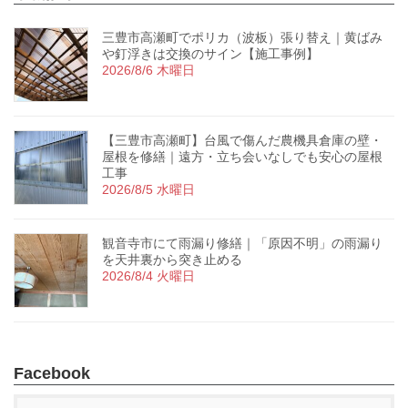
三豊市高瀬町でポリカ（波板）張り替え｜黄ばみ
や釘浮きは交換のサイン【施工事例】
2026/8/6 木曜日
【三豊市高瀬町】台風で傷んだ農機具倉庫の壁・
屋根を修繕｜遠方・立ち会いなしでも安心の屋根
工事
2026/8/5 水曜日
観音寺市にて雨漏り修繕｜「原因不明」の雨漏り
を天井裏から突き止める
2026/8/4 火曜日
Facebook