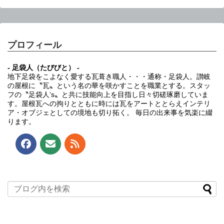
プロフィール
- 足袋人（たびびと） -
地下足袋をこよなく愛する瓦葺き職人・・・通称・足袋人。讃岐
の屋根に〝瓦〟という名の華を咲かすことを職業とする。スタッ
フの〝足袋人’s〟と共に技能向上を目指し日々切磋琢磨していま
す。屋根瓦への拘りとともに時には瓦をアートととらえインテリ
ア・オブジェとしての境地も切り拓く。 毎日の出来事を気楽に綴
ります。