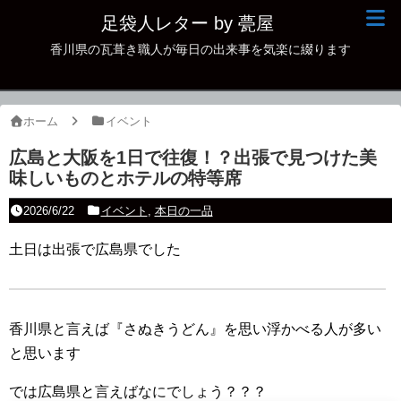
足袋人レター by 甍屋
香川県の瓦葺き職人が毎日の出来事を気楽に綴ります
現場日記
イベント
ホーム
イベント
新作瓦
広島と大阪を1日で往復！？出張で見つけた美
味しいものとホテルの特等席
古瓦
2026/6/22
イベント
,
本日の一品
足袋人の仲間
土日は出張で広島県でした
本日の一品
その他
香川県と言えば『さぬきうどん』を思い浮かべる人が多い
と思います
では広島県と言えばなにでしょう？？？