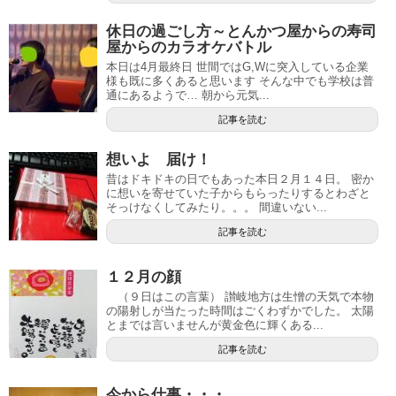
休日の過ごし方～とんかつ屋からの寿司
屋からのカラオケバトル
本日は4月最終日 世間ではG,Wに突入している企業
様も既に多くあると思います そんな中でも学校は普
通にあるようで… 朝から元気...
記事を読む
想いよ 届け！
昔はドキドキの日でもあった本日２月１４日。 密か
に想いを寄せていた子からもらったりするとわざと
そっけなくしてみたり。。。 間違いない...
記事を読む
１２月の顔
（９日はこの言葉） 讃岐地方は生憎の天気で本物
の陽射しが当たった時間はごくわずかでした。 太陽
とまでは言いませんが黄金色に輝くある...
記事を読む
今から仕事・・・