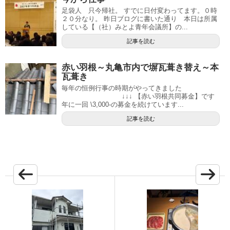
足袋人 只今帰社。 すでに日付変わってます。０時
２０分なり。 昨日ブログに書いた通り 本日は所属
している【（社）みとよ青年会議所】の...
記事を読む
赤い羽根～丸亀市内で塀瓦葺き替え～本
瓦葺き
毎年の恒例行事の時期がやってきました
↓↓↓ 【赤い羽根共同募金】です
年に一回 \3,000-の募金を続けています...
記事を読む