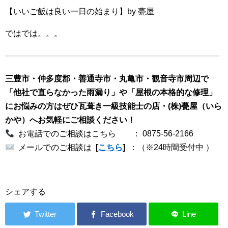
【いいご飯は良い一日の始まり】by 甍屋
ではでは。。。
三豊市・仲多度郡・善通寺市・丸亀市・観音寺市周辺で
「他社で直らなかった雨漏り」や「屋根の本格的
な修理」
にお悩みの方はぜひ瓦葺き一級技能士の店・(株)甍屋（いら
かや）へお気軽にご相談ください！
お電話でのご相談はこちら ： 0875-56-2166
メールでのご相談は
[
こちら
]
：（※24時間受付中 ）
シェアする