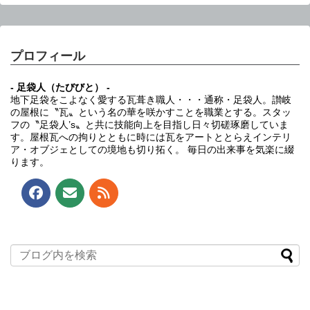
プロフィール
- 足袋人（たびびと） -
地下足袋をこよなく愛する瓦葺き職人・・・通称・足袋人。讃岐
の屋根に〝瓦〟という名の華を咲かすことを職業とする。スタッ
フの〝足袋人’s〟と共に技能向上を目指し日々切磋琢磨していま
す。屋根瓦への拘りとともに時には瓦をアートととらえインテリ
ア・オブジェとしての境地も切り拓く。 毎日の出来事を気楽に綴
ります。