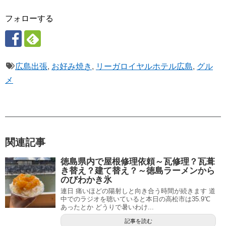
フォローする
広島出張
,
お好み焼き
,
リーガロイヤルホテル広島
,
グル
メ
関連記事
徳島県内で屋根修理依頼～瓦修理？瓦葺
き替え？建て替え？～徳島ラーメンから
のびわかき氷
連日 痛いほどの陽射しと向き合う時間が続きます 道
中でのラジオを聴いていると本日の高松市は35.9℃
あったとか どうりで暑いわけ...
記事を読む