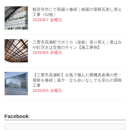
観音寺市にて雨漏り修繕｜納屋の屋根瓦差し替え
工事（52枚）
2026/8/7 金曜日
三豊市高瀬町でポリカ（波板）張り替え｜黄ばみ
や釘浮きは交換のサイン【施工事例】
2026/8/6 木曜日
【三豊市高瀬町】台風で傷んだ農機具倉庫の壁・
屋根を修繕｜遠方・立ち会いなしでも安心の屋根
工事
2026/8/5 水曜日
Facebook