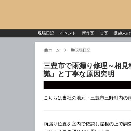
現場日記
イベント
新作瓦
古瓦
足袋人の
ホーム
現場日記
三豊市で雨漏り修理～相見
識」と丁寧な原因究明
こちらは当社の地元・三豊市三野町内の
雨漏り位置を室内で確認し屋根の上で調