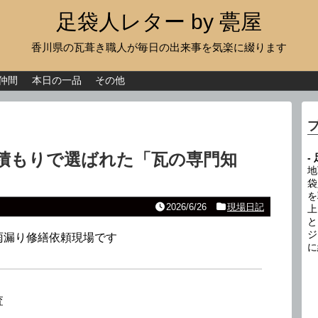
足袋人レター by 甍屋
香川県の瓦葺き職人が毎日の出来事を気楽に綴ります
現場日記
イベント
仲間
本日の一品
その他
新作瓦
古瓦
積もりで選ばれた「瓦の専門知
-
足袋人の仲間
地
袋
を
本日の一品
2026/6/26
現場日記
上
と
その他
ジ
雨漏り修繕依頼現場です
に
査