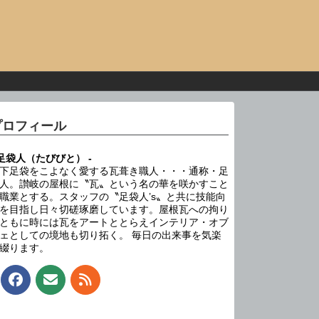
プロフィール
 足袋人（たびびと） -
下足袋をこよなく愛する瓦葺き職人・・・通称・足
人。讃岐の屋根に〝瓦〟という名の華を咲かすこと
職業とする。スタッフの〝足袋人’s〟と共に技能向
を目指し日々切磋琢磨しています。屋根瓦への拘り
ともに時には瓦をアートととらえインテリア・オブ
ェとしての境地も切り拓く。 毎日の出来事を気楽
綴ります。