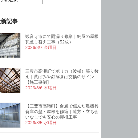
最新記事
観音寺市にて雨漏り修繕｜納屋の屋根
瓦差し替え工事（52枚）
2026/8/7 金曜日
三豊市高瀬町でポリカ（波板）張り替
え｜黄ばみや釘浮きは交換のサイン
【施工事例】
2026/8/6 木曜日
【三豊市高瀬町】台風で傷んだ農機具
倉庫の壁・屋根を修繕｜遠方・立ち会
いなしでも安心の屋根工事
2026/8/5 水曜日