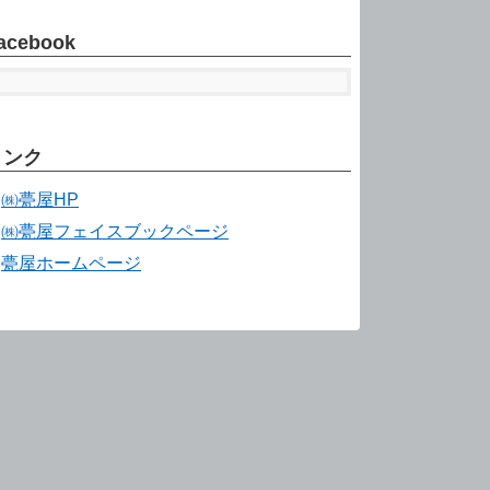
acebook
リンク
㈱甍屋HP
㈱甍屋フェイスブックページ
甍屋ホームページ