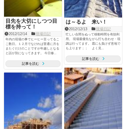
目先を大切にしつつ目
は～るよ 来い！
標を持って！
2012/12/13
現場日記
2012/12/14
現場日記
忙しい合間をぬって移動時間を有効利
用。 現場最優先ながら打ち合わせ・現
年内の現場の事でヒーヒー言ってるこ
調は行ってます。 霜にも負けず意地で
こ数日。１２月でなければ普通に月を
も上ります；； よく見...
またぐだけのことですが年越しとなる
と話が別になってきます。 今日修...
記事を読む
記事を読む