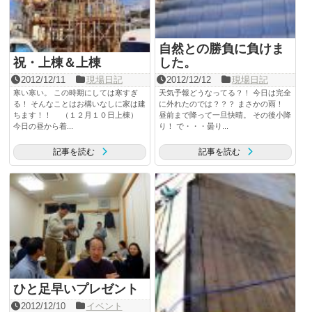
自然との勝負に負けま
祝・上棟＆上棟
した。
2012/12/11
現場日記
2012/12/12
現場日記
寒い寒い。 この時期にしては寒すぎ
天気予報どうなってる？！ 今日は完全
る！ そんなことはお構いなしに家は建
に外れたのでは？？？ まさかの雨！
ちます！！ （１２月１０日上棟）
昼前まで降って一旦快晴。 その後小降
今日の昼から着...
り！ で・・・曇り...
記事を読む
記事を読む
ひと足早いプレゼント
2012/12/10
イベント