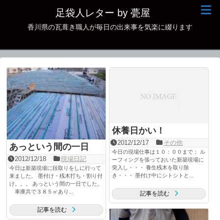
足袋人レター by 甍屋
香川県の瓦葺き職人が毎日の出来事を気楽に綴ります
現場日記
イベント
新作瓦
古瓦
足袋人の仲間
休養日かい！
本日の一品
2012/12/17
その他
あっという間の一日
今日の現場仕事は１０：００まで； ル
2012/12/18
現場日記
その他
ーフィングを張っておいた新築現場に
突入し・・・ 養生桟木を取り除
今日は新築現場に段取りをしに行って
き・・・ 墨付け中にシトシトと...
来ました。 墨付け・桟木打ち・割り付
け。。。 あっという間の一日でした。
車庫共で３８５㎡あり...
記事を読む
記事を読む