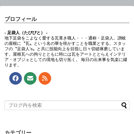
プロフィール
- 足袋人（たびびと） -
地下足袋をこよなく愛する瓦葺き職人・・・通称・足袋人。讃岐
の屋根に〝瓦〟という名の華を咲かすことを職業とする。スタッ
フの〝足袋人’s〟と共に技能向上を目指し日々切磋琢磨していま
す。屋根瓦への拘りとともに時には瓦をアートととらえインテリ
ア・オブジェとしての境地も切り拓く。 毎日の出来事を気楽に綴
ります。
カテゴリー