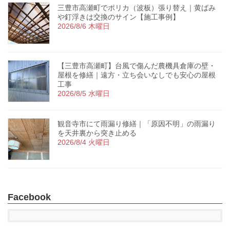
三豊市高瀬町でポリカ（波板）張り替え｜黄ばみ
や釘浮きは交換のサイン【施工事例】
2026/8/6 木曜日
【三豊市高瀬町】台風で傷んだ農機具倉庫の壁・
屋根を修繕｜遠方・立ち会いなしでも安心の屋根
工事
2026/8/5 水曜日
観音寺市にて雨漏り修繕｜「原因不明」の雨漏り
を天井裏から突き止める
2026/8/4 火曜日
Facebook