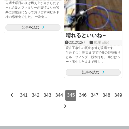
先週土曜日の夜は燃え上がりましたよ
ー♪ 足袋人’ファミリーが日頃より公私
共にお世話になっております㈱ビルド
様の忘年会でした。 一次会...
記事を読む
晴れるといいね～
2012/12/7
現場日記
現在工事中の瓦葺き替え現場です。
半分ずつ！ 昨日までで半分の野地張り
とルーフィング・桟木打ち。 半分はシ
ート養生したままで残し...
記事を読む
341
342
343
344
345
346
347
348
349