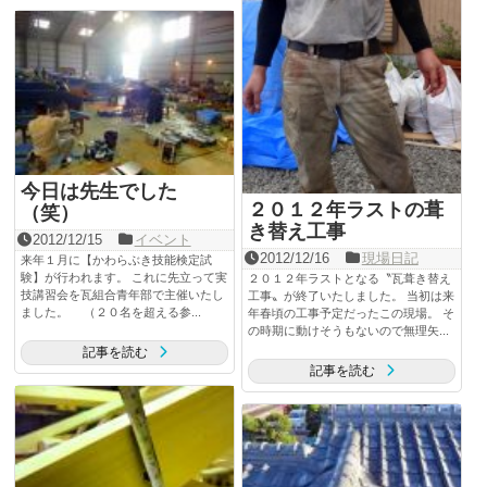
今日は先生でした
２０１２年ラストの葺
（笑）
き替え工事
2012/12/15
イベント
2012/12/16
現場日記
来年１月に【かわらぶき技能検定試
験】が行われます。 これに先立って実
２０１２年ラストとなる〝瓦葺き替え
技講習会を瓦組合青年部で主催いたし
工事〟が終了いたしました。 当初は来
ました。 （２０名を超える参...
年春頃の工事予定だったこの現場。 そ
の時期に動けそうもないので無理矢...
記事を読む
記事を読む