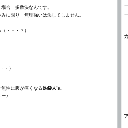
う場合 多数決なんです。
休みに限り 無理強いは決してしません。
ろ（・－・？）
・・）
と無性に腹が痛くなる
足袋人’s
。
ー♪
。