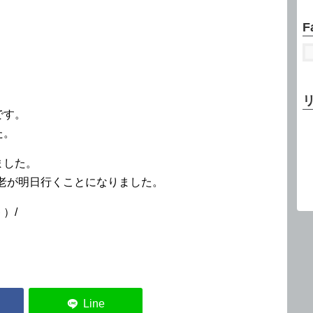
F
）
です。
た。
ました。
老が明日行くことになりました。
）/