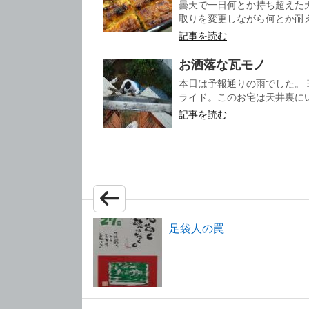
曇天で一日何とか持ち超えた
取りを変更しながら何とか耐え忍
記事を読む
お洒落な瓦モノ
本日は予報通りの雨でした。
ライド。このお宅は天井裏にい
記事を読む
足袋人の罠