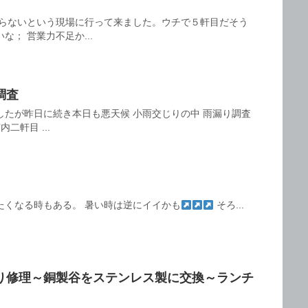
らないという現場に行って来ました。ウチで５軒目だそう
； 営業力不足か...
調査
したが昨日に続き本日も悪天候 小雨交じりの中 雨漏り調査
二軒目 ...
たくなる時もある。 暑い時は逆にイイかも
そろ...
り修理～銅製谷をステンレス製に交換～ランチ