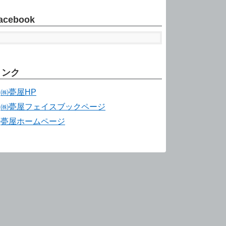
acebook
リンク
㈱甍屋HP
㈱甍屋フェイスブックページ
甍屋ホームページ