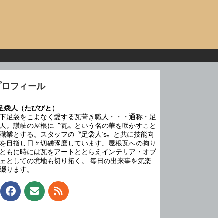
プロフィール
 足袋人（たびびと） -
下足袋をこよなく愛する瓦葺き職人・・・通称・足
人。讃岐の屋根に〝瓦〟という名の華を咲かすこと
職業とする。スタッフの〝足袋人’s〟と共に技能向
を目指し日々切磋琢磨しています。屋根瓦への拘り
ともに時には瓦をアートととらえインテリア・オブ
ェとしての境地も切り拓く。 毎日の出来事を気楽
綴ります。