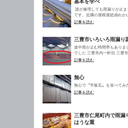
基本を学べ
誰が修理しても雨漏りが止ま
です。近隣の屋根屋総崩れかいな
記事を読む
三豊市いろいろ雨漏り
途中雨が止む時間帯もありま
でした 三豊市内一軒目 三豊市内
記事を読む
無心
無心で〝平板瓦〟を並べてみ
記事を読む
三豊市仁尾町内で雨漏
はうな重