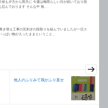
天候も夕方から雨天に 今週は梅雨らしい日が続いており段
んでおります そんな中 無...
 葺き替え工事の瓦剥ぎの段取りを組んでいましたが一日ス
っぱい物が入ったままということ...
他人のふりみて我がふり直せ