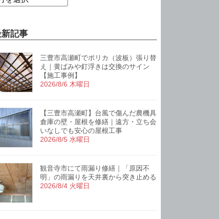
最新記事
三豊市高瀬町でポリカ（波板）張り替
え｜黄ばみや釘浮きは交換のサイン
【施工事例】
2026/8/6 木曜日
【三豊市高瀬町】台風で傷んだ農機具
倉庫の壁・屋根を修繕｜遠方・立ち会
いなしでも安心の屋根工事
2026/8/5 水曜日
観音寺市にて雨漏り修繕｜「原因不
明」の雨漏りを天井裏から突き止める
2026/8/4 火曜日