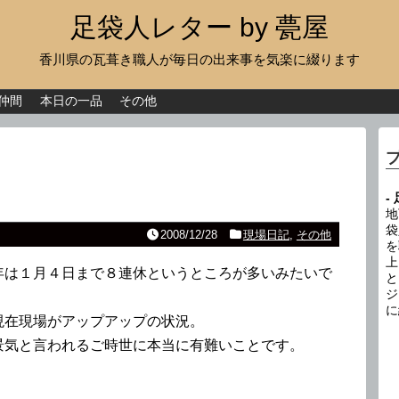
足袋人レター by 甍屋
香川県の瓦葺き職人が毎日の出来事を気楽に綴ります
現場日記
イベント
仲間
本日の一品
その他
新作瓦
古瓦
-
足袋人の仲間
地
袋
2008/12/28
現場日記
,
その他
を
本日の一品
上
年は１月４日まで８連休というところが多いみたいで
と
その他
ジ
に
現在現場がアップアップの状況。
景気と言われるご時世に本当に有難いことです。