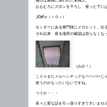
猛烈な腹痛に襲われた某職人。
おもむろにズボンを下ろし 座った下に
ズボッ
（＞０＜）
センターにある黄門様にメガヒット。出
それ以来 座る場所の確認は怠らなくな
（おお！）
こりゃまたメルヘンチックなペーパーじ
使うのがもったいないですね。
つうか・・・
長々と変な話を引っ張りすぎてすいませ