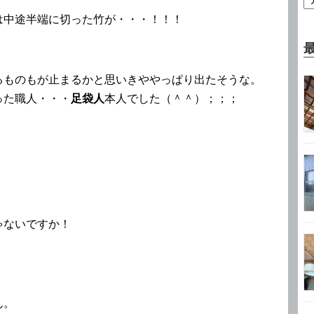
は中途半端に切った竹が・・・！！！
るものもが止まるかと思いきややっぱり出たそうな。
った職人・・・
足袋人
本人でした（＾＾）；；；
ゃないですか！
ん。