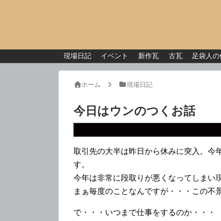
現場日記
イベント
新作瓦
古瓦
足袋人の
ホーム
現場日記
今日はウンのつくお話
取引先の大半は昨日から休みに突入。今
す。
今年は非常に段取りが悪くなってしまい
まぁ毎度のことなんですが・・・この不
で・・・いつまで仕事をするのか・・・