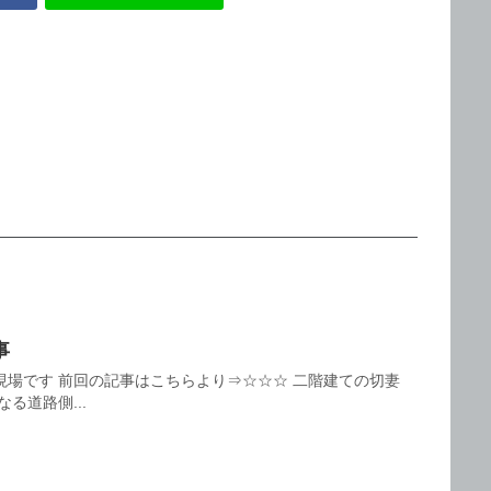
事
現場です 前回の記事はこちらより⇒☆☆☆ 二階建ての切妻
なる道路側...