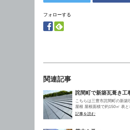
フォローする
関連記事
詫間町で新築瓦葺き工
こちらは三豊市詫間町の新築
屋根 屋根面積で約150㎡ 表と
記事を読む