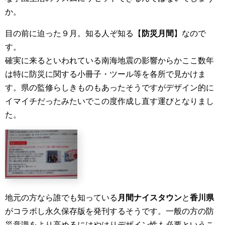
か。
目の前に迫った９月。知る人ぞ知る【
防災月間
】なので
す。
確実に来るといわれている南海地震の影響からかここ数年
は特に防災に関する小冊子・ツール等を各所で見かけま
す。県の監修らしきものもあったそうですがデザイン的に
イマイチだったみたいでこの度作成し直す運びとなりまし
た。
地元の方なら誰でも知っている
月間ナイスタウン
と
香川県
がコラボし永久保存版を発刊するそうです。一般の方の防
災意識をより高めるにはやはりデザイン性も必要というこ