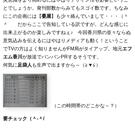
とでしょうか。発刊部数からみてもスゴイ数です。ちなみ
にこの企画には【
甍屋
】も少々絡んでいまして・・・（＾
＾ゞ だからここで告知している訳ですが。どんな感じに
出来上がるのか楽しみですねぇ♪ 今回香川県の並々ならぬ
意気込みを伝えるにはやはりメディアも動く！ということ
でTVの方はよく知りませんがFM局がタイアップ。地元
エフ
エム香川
が放送でバンバンPRするそうです。
何気に
足袋人
も生声で出ますから～（≧▼≦）
（この時間帯のどこかな～？）
要チェック（＾-＾/