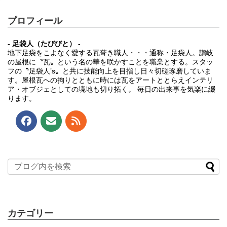
プロフィール
- 足袋人（たびびと） -
地下足袋をこよなく愛する瓦葺き職人・・・通称・足袋人。讃岐
の屋根に〝瓦〟という名の華を咲かすことを職業とする。スタッ
フの〝足袋人’s〟と共に技能向上を目指し日々切磋琢磨していま
す。屋根瓦への拘りとともに時には瓦をアートととらえインテリ
ア・オブジェとしての境地も切り拓く。 毎日の出来事を気楽に綴
ります。
カテゴリー