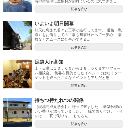
装の塗装中に屋根材が割れているのに気づきまし...
記事を読む
いよいよ明日開幕
好天に恵まれ着々と工事が進行してます。 道路（私
道）をお借りしての工事も無事終わって一安心。 事
故なくスムーズに仕事ができる...
記事を読む
足袋人in高知
土・日曜は１０：００から１６：００までリフォー
ム相談会。 集客を目的としたイベントではなくター
ゲットを絞ったこんなイベントもアリだと思...
記事を読む
持ちつ持たれつの関係
【現場完成見学会】に行って来ました。 新築独特の
いい香りが漂っていました。 緑で飾り付け。 トイ
レは 瓦で彩りを。 もちろん...
記事を読む