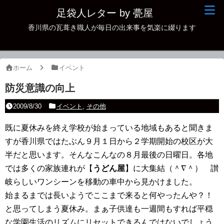
足袋人レター by 甍屋
香川県の瓦葺き職人が毎日の出来事を気楽に綴ります
現場日記
イベント
ホーム
イベント
新作瓦
防災意識の向上
古瓦
2009/8/30
イベント
,
その他
足袋人の仲間
既に夏休みを終え学校が始まっている地域もあると聞きま
すが香川県ではたぶん９月１日から２学期開始の校区が大
本日の一品
半だと思います。そんなこんなの８月最後の日曜日。各地
その他
では多くの家族連れが【
うどん屋
】に大集結（＾∇＾） 讃
岐らしいワンシーンを移動の車中から見かけました。
始まるまでは長いようでここまで来ると何やったんや？！
と思ってしまう夏休み。まぁ子供達も一週間もすれば平穏
な学園生活のリズムにリセットできるんではないでしょう