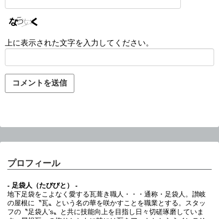
上に表示された文字を入力してください。
プロフィール
- 足袋人（たびびと） -
地下足袋をこよなく愛する瓦葺き職人・・・通称・足袋人。讃岐
の屋根に〝瓦〟という名の華を咲かすことを職業とする。スタッ
フの〝足袋人’s〟と共に技能向上を目指し日々切磋琢磨していま