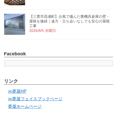
【三豊市高瀬町】台風で傷んだ農機具倉庫の壁・
屋根を修繕｜遠方・立ち会いなしでも安心の屋根
工事
2026/8/5 水曜日
Facebook
リンク
㈱甍屋HP
㈱甍屋フェイスブックページ
甍屋ホームページ