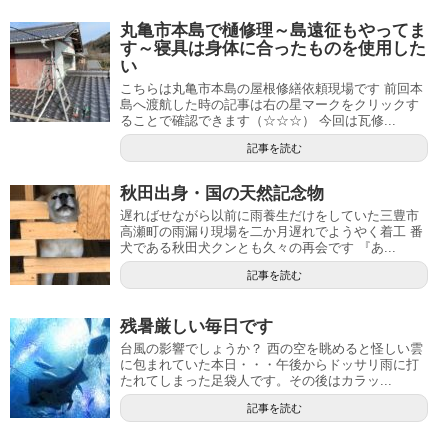
丸亀市本島で樋修理～島遠征もやってま
す～寝具は身体に合ったものを使用した
い
こちらは丸亀市本島の屋根修繕依頼現場です 前回本
島へ渡航した時の記事は右の星マークをクリックす
ることで確認できます（☆☆☆） 今回は瓦修...
記事を読む
秋田出身・国の天然記念物
遅ればせながら以前に雨養生だけをしていた三豊市
高瀬町の雨漏り現場を二か月遅れでようやく着工 番
犬である秋田犬クンとも久々の再会です 『あ...
記事を読む
残暑厳しい毎日です
台風の影響でしょうか？ 西の空を眺めると怪しい雲
に包まれていた本日・・・午後からドッサリ雨に打
たれてしまった足袋人です。その後はカラッ...
記事を読む