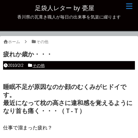
足袋人レター by 甍屋
香川県の瓦葺き職人が毎日の出来事を気楽に綴ります
現場日記
イベント
ホーム
その他
新作瓦
疲れか歳か・・・
古瓦
2010/2/2
その他
足袋人の仲間
睡眠不足が原因なのか顔のむくみがヒドイで
本日の一品
す。
その他
最近になって枕の高さに違和感を覚えるように
なり首も痛く・・・（Ｔ-Ｔ）
仕事で溜まった疲れ？