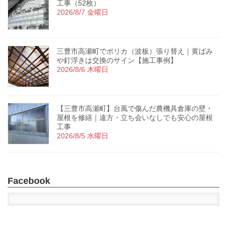
工事（52枚）
2026/8/7 金曜日
三豊市高瀬町でポリカ（波板）張り替え｜黄ばみ
や釘浮きは交換のサイン【施工事例】
2026/8/6 木曜日
【三豊市高瀬町】台風で傷んだ農機具倉庫の壁・
屋根を修繕｜遠方・立ち会いなしでも安心の屋根
工事
2026/8/5 水曜日
Facebook