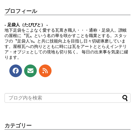
プロフィール
- 足袋人（たびびと） -
地下足袋をこよなく愛する瓦葺き職人・・・通称・足袋人。讃岐
の屋根に〝瓦〟という名の華を咲かすことを職業とする。スタッ
フの〝足袋人’s〟と共に技能向上を目指し日々切磋琢磨していま
す。屋根瓦への拘りとともに時には瓦をアートととらえインテリ
ア・オブジェとしての境地も切り拓く。 毎日の出来事を気楽に綴
ります。
カテゴリー