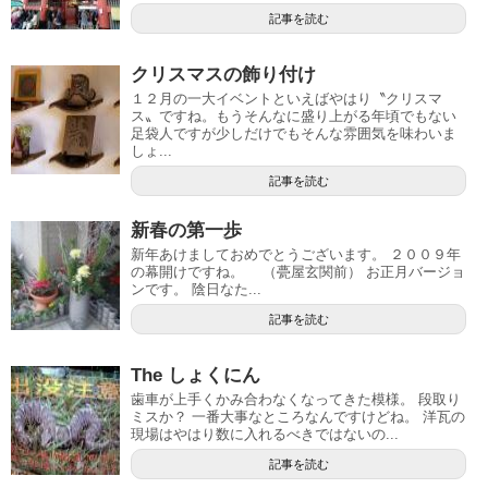
記事を読む
クリスマスの飾り付け
１２月の一大イベントといえばやはり〝クリスマ
ス〟ですね。もうそんなに盛り上がる年頃でもない
足袋人ですが少しだけでもそんな雰囲気を味わいま
しょ...
記事を読む
新春の第一歩
新年あけましておめでとうございます。 ２００９年
の幕開けですね。 （甍屋玄関前） お正月バージョ
ンです。 陰日なた...
記事を読む
The しょくにん
歯車が上手くかみ合わなくなってきた模様。 段取り
ミスか？ 一番大事なところなんですけどね。 洋瓦の
現場はやはり数に入れるべきではないの...
記事を読む