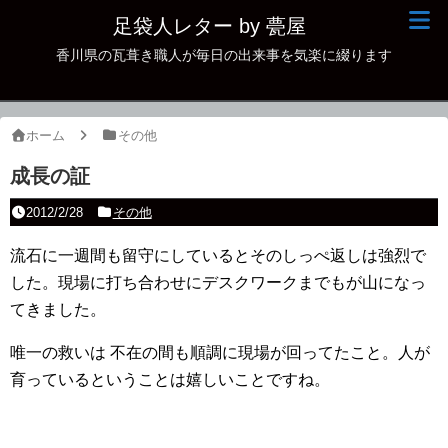
足袋人レター by 甍屋
香川県の瓦葺き職人が毎日の出来事を気楽に綴ります
現場日記
イベント
ホーム
その他
新作瓦
成長の証
古瓦
2012/2/28
その他
足袋人の仲間
流石に一週間も留守にしているとそのしっぺ返しは強烈で
した。現場に打ち合わせにデスクワークまでもが山になっ
本日の一品
てきました。
その他
唯一の救いは 不在の間も順調に現場が回ってたこと。人が
育っているということは嬉しいことですね。