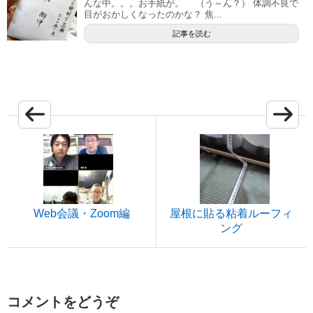
んな中。。。お手紙が。 （う～ん？） 体調不良で
目がおかしくなったのかな？ 焦...
記事を読む
Web会議・Zoom編
屋根に貼る粘着ルーフィ
ング
コメントをどうぞ