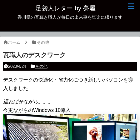
足袋人レター by 甍屋
香川県の瓦葺き職人が毎日の出来事を気楽に綴ります
現場日記
イベント
ホーム
その他
新作瓦
瓦職人のデスクワーク
古瓦
2020/4/24
その他
足袋人の仲間
デスクワークの快適化・省力化につき新しいパソコンを導
入しました
本日の一品
遅ればせながら。。。
その他
今更ながらのWindows 10導入