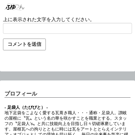
上に表示された文字を入力してください。
プロフィール
- 足袋人（たびびと） -
地下足袋をこよなく愛する瓦葺き職人・・・通称・足袋人。讃岐
の屋根に〝瓦〟という名の華を咲かすことを職業とする。スタッ
フの〝足袋人’s〟と共に技能向上を目指し日々切磋琢磨していま
す。屋根瓦への拘りとともに時には瓦をアートととらえインテリ
ア・オブジェとしての境地も切り拓く。 毎日の出来事を気楽に綴