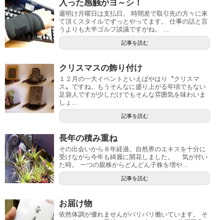
入った感触がヨ～シ！
週明け月曜日は支払日。 時間差で取引先の方々に来
て頂くスタイルでずっとやってます。 仕事の話と言
うよりも大半ゴルフ談議ですがね。 ...
記事を読む
クリスマスの飾り付け
１２月の一大イベントといえばやはり〝クリスマ
ス〟ですね。もうそんなに盛り上がる年頃でもない
足袋人ですが少しだけでもそんな雰囲気を味わいま
しょ...
記事を読む
長年の積み重ね
その出会いから８年経過。自然界のエキスを十分に
受けながら今年も綺麗に開花しました。 気が付い
た時。 一つの親株からどんどん子株を増や...
記事を読む
お届け物
依然体調が優れませんがパリパリ働いています。 そ