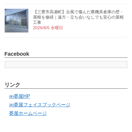
【三豊市高瀬町】台風で傷んだ農機具倉庫の壁・
屋根を修繕｜遠方・立ち会いなしでも安心の屋根
工事
2026/8/5 水曜日
Facebook
リンク
㈱甍屋HP
㈱甍屋フェイスブックページ
甍屋ホームページ