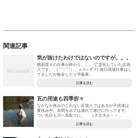
関連記事
気が抜けたわけではないのですが。。。
難易度Ａの仕事が終わり。。。 亡霊化していた足袋
人です。 （￣▽￣）。ｏ０○ ﾎﾟｱﾝ 毎日現場仕事はし
てましたが板金したり平板葺...
記事を読む
瓦の用途も四季折々
なかなか休みのとれない足袋人ではあるが子供達は
夏休み中。合間をみては連れて遊びに行ってます。
つい先日も川へ魚取りに。 （大丈夫か～～...
記事を読む