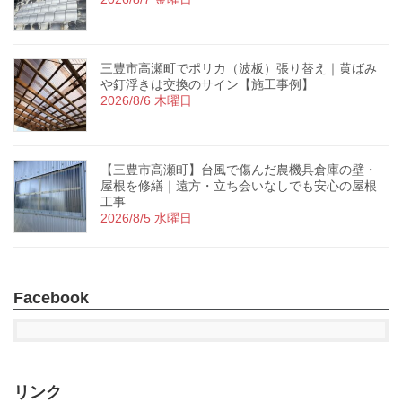
三豊市高瀬町でポリカ（波板）張り替え｜黄ばみ
や釘浮きは交換のサイン【施工事例】
2026/8/6 木曜日
【三豊市高瀬町】台風で傷んだ農機具倉庫の壁・
屋根を修繕｜遠方・立ち会いなしでも安心の屋根
工事
2026/8/5 水曜日
Facebook
リンク