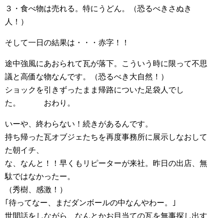
３・食べ物は売れる。特にうどん。（恐るべきさぬき
人！）
そして一日の結果は・・・赤字！！
途中強風にあおられて瓦が落下。こういう時に限って不思
議と高価な物なんです。（恐るべき大自然！）
ショックを引きずったまま帰路についた足袋人でし
た。 おわり。
いーや、終わらない！続きがあるんです。
持ち帰った瓦オブジェたちを再度事務所に展示しなおして
た朝イチ、
な、なんと！！早くもリピーターが来社。昨日の出店、無
駄ではなかったー。
（秀樹、感激！）
｢待ってなー、まだダンボールの中なんやわー。｣
世間話をしながら、なんとかお目当ての瓦を無事探し出す