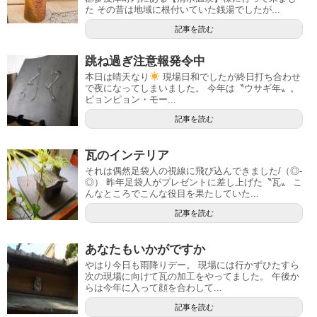
た その昔は地域に根付いていた銭湯でしたが...
記事を読む
跳ね過ぎ注意報発令中
本日は晴天なり
現場日和でしたが終日打ち合わせ
で夜になってしまいました。 今年は〝ウサギ年〟。
ピョンピョン・モー...
記事を読む
瓦のインテリア
それは偶然足袋人の視線に飛び込んできました/（◎-
◎） 昨年足袋人がプレゼントに差し上げた〝瓦〟 こ
んなところでこんな役目を果たしていた...
記事を読む
あなたもいかがですか
やはり今日も雨降りデー。 現場には行かずひたすら
次の現場に向けて瓦の加工をやってました。 午後か
らは今年に入って顔を合わして...
記事を読む