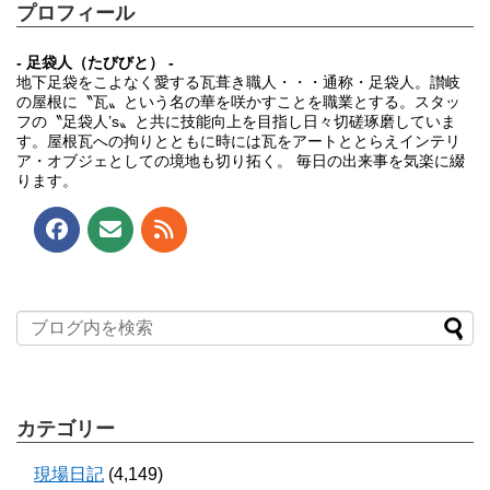
プロフィール
- 足袋人（たびびと） -
地下足袋をこよなく愛する瓦葺き職人・・・通称・足袋人。讃岐
の屋根に〝瓦〟という名の華を咲かすことを職業とする。スタッ
フの〝足袋人’s〟と共に技能向上を目指し日々切磋琢磨していま
す。屋根瓦への拘りとともに時には瓦をアートととらえインテリ
ア・オブジェとしての境地も切り拓く。 毎日の出来事を気楽に綴
ります。
カテゴリー
現場日記
(4,149)