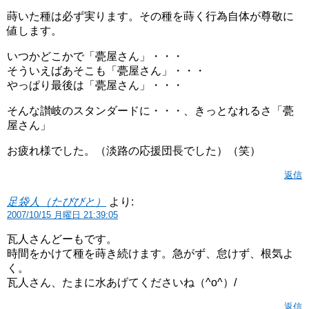
蒔いた種は必ず実ります。その種を蒔く行為自体が尊敬に
値します。
いつかどこかで「甍屋さん」・・・
そういえばあそこも「甍屋さん」・・・
やっぱり最後は「甍屋さん」・・・
そんな讃岐のスタンダードに・・・、きっとなれるさ「甍
屋さん」
お疲れ様でした。（淡路の応援団長でした）（笑）
返信
足袋人（たびびと）
より:
2007/10/15 月曜日 21:39:05
瓦人さんどーもです。
時間をかけて種を蒔き続けます。急がず、怠けず、根気よ
く。
瓦人さん、たまに水あげてくださいね（^o^）/
返信