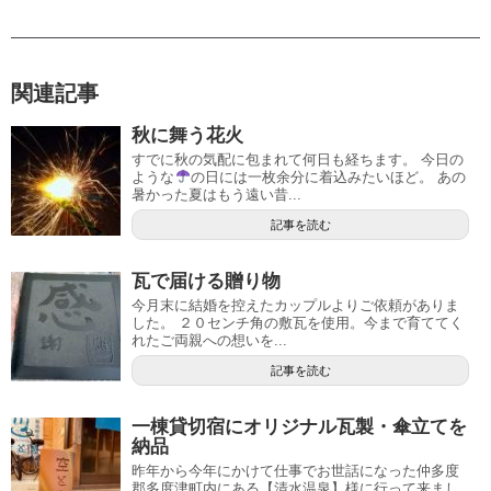
関連記事
秋に舞う花火
すでに秋の気配に包まれて何日も経ちます。 今日の
ような
の日には一枚余分に着込みたいほど。 あの
暑かった夏はもう遠い昔...
記事を読む
瓦で届ける贈り物
今月末に結婚を控えたカップルよりご依頼がありま
した。 ２０センチ角の敷瓦を使用。今まで育ててく
れたご両親への想いを...
記事を読む
一棟貸切宿にオリジナル瓦製・傘立てを
納品
昨年から今年にかけて仕事でお世話になった仲多度
郡多度津町内にある【清水温泉】様に行って来まし