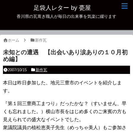
足袋人レター by 甍屋
香川県の瓦葺き職人が毎日の出来事を気楽に綴ります
現場日記
イベント
ホーム
新作瓦
新作瓦
未知との遭遇 【出会いあり涙ありの１０月初
め編】
古瓦
2007/10/15
新作瓦
足袋人の仲間
本日は昨日参加した、地元三豊市のイベントを紹介しま
本日の一品
す。
その他
『第１回三豊商工まつり』だったかな？（すいません、早
くも忘れました。）横山市長をはじめ多くのご来賓の方も
見えられての盛大なイベントでした。
衆議院議員の植松恵美子先生（めっちゃ美人）もご参加さ