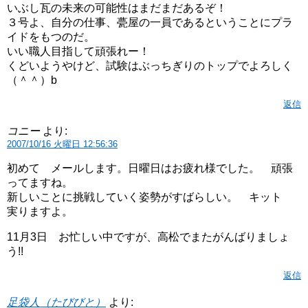
いぶし瓦の未来の可能性はまだまだあるぞ！
３号よ、自分の仕事、甍屋の一員であるということにプラ
イドをもつのだ。
いい職人目指して頑張れー！
くどいようやけど、試験はぶっちぎりのトップでよろしく
（＾＾）b
返信
コニー
より:
2007/10/16 火曜日 12:56:36
初めて メールします。日曜日はお疲れ様でした。 頑張
ってますね。
新しいことに挑戦していく姿勢がすばらしい。 キット
実りますよ。
11月3日 お忙しい中ですが、高松でまたがんばりましょ
う!!
返信
足袋人（たびびと）
より: