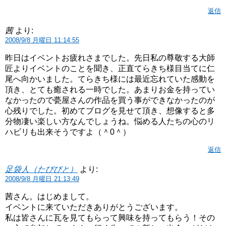
返信
茜
より:
2008/9/8 月曜日 11:14:55
昨日はイベントお疲れさまでした。先日私の尊敬する大師
匠よりイベントのことを聞き、正直てらきち様目当てに仁
尾へ向かいました。てらきち様には最近忘れていた感動を
頂き、とても癒される一時でした。あまりお金を持ってい
なかったので甍屋さんの作品を買う事ができなかったのが
心残りでした。初めてブログを見せて頂き、想像すると多
分物凄い楽しい方なんでしょうね。悩める人たちの心のリ
ハビリも出来そうですよ（＾0＾）
返信
足袋人（たびびと）
より:
2008/9/8 月曜日 21:13:49
茜さん。はじめまして。
イベントに来ていただきありがとうございます。
私は皆さんに瓦を見てもらって興味を持ってもらう！その