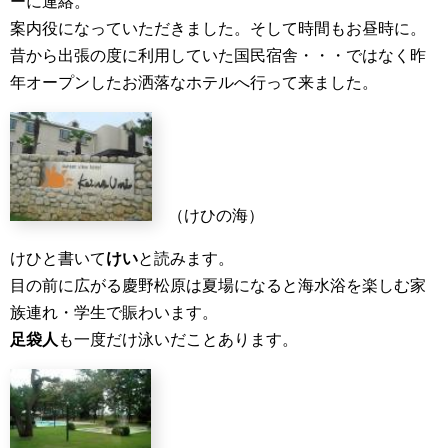
ーに連絡。
案内役になっていただきました。そして時間もお昼時に。
昔から出張の度に利用していた国民宿舎・・・ではなく昨
年オープンしたお洒落なホテルへ行って来ました。
（けひの海）
けひと書いて
けい
と読みます。
目の前に広がる慶野松原は夏場になると海水浴を楽しむ家
族連れ・学生で賑わいます。
足袋人
も一度だけ泳いだことあります。