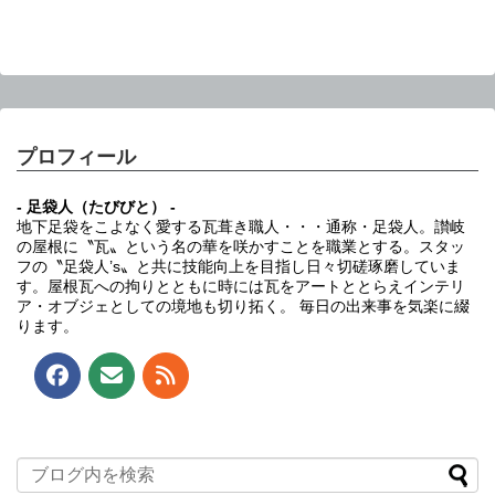
プロフィール
- 足袋人（たびびと） -
地下足袋をこよなく愛する瓦葺き職人・・・通称・足袋人。讃岐
の屋根に〝瓦〟という名の華を咲かすことを職業とする。スタッ
フの〝足袋人’s〟と共に技能向上を目指し日々切磋琢磨していま
す。屋根瓦への拘りとともに時には瓦をアートととらえインテリ
ア・オブジェとしての境地も切り拓く。 毎日の出来事を気楽に綴
ります。