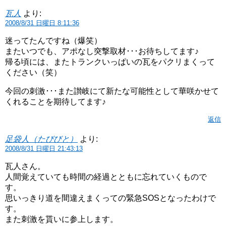
瓦人
より:
2008/8/31 日曜日 8:11:36
迷ってたんですね（爆笑）
またいつでも、アポなし突撃取材･･･お待ちしてます♪
帰る頃には、またトランクいっぱいの瓦をパクリまくって
ください（笑）
今回の刺激･･･また讃岐にて新たな可能性として華咲かせて
くれることを期待してます♪
返信
足袋人（たびびと）
より:
2008/8/31 日曜日 21:43:13
瓦人さん。
人間覚えていても時間の経過とともに忘れていくもので
す。
思いっきり道を間違えまくっての緊急SOSとなったわけで
す。
また刺激を貰いに参上します。