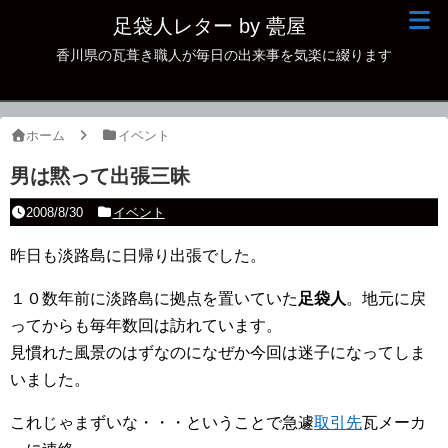
足袋人レター by 甍屋
香川県の瓦葺き職人が毎日の出来事を気楽に綴ります
現場日記
イベント
ホーム
イベント
新作瓦
男は黙って出張三昧
古瓦
2008/8/30
イベント
足袋人の仲間
昨日も淡路島に日帰り出張でした。
本日の一品
１０数年前に淡路島に拠点を置いていた
足袋人
。地元に戻
ってからも毎年数回は訪れています。
その他
見慣れた風景のはずなのになぜか今回は迷子になってしま
いました。
これじゃまずいな・・・ということで急遽
取引先
瓦メーカ