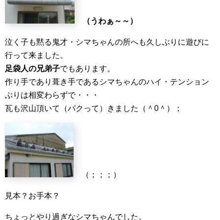
（うわぁ～～）
泣く子も黙る鬼才・シマちゃんの所へも久しぶりに遊びに
行って来ました。
足袋人の兄弟子
でもあります。
作り手であり葺き手であるシマちゃんのハイ・テンション
ぶりは相変わらずで・・・
瓦も沢山頂いて（パクって）きました（＾0＾）；
（；；；）
見本？お手本？
ちょっとやり過ぎなシマちゃんでした。