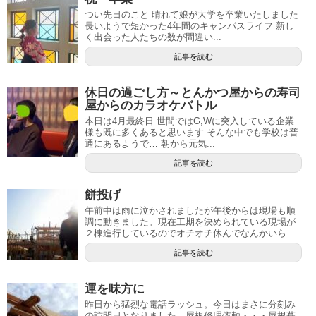
つい先日のこと 晴れて娘が大学を卒業いたしました
長いようで短かった4年間のキャンパスライフ 新し
く出会った人たちの数が間違い...
記事を読む
休日の過ごし方～とんかつ屋からの寿司
屋からのカラオケバトル
本日は4月最終日 世間ではG,Wに突入している企業
様も既に多くあると思います そんな中でも学校は普
通にあるようで… 朝から元気...
記事を読む
餅投げ
午前中は雨に泣かされましたが午後からは現場も順
調に動きました。現在工期を決められている現場が
２棟進行しているのでオチオチ休んでなんかいら...
記事を読む
運を味方に
昨日から猛烈な電話ラッシュ。今日はまさに分刻み
の訪問日となりました。屋根修理依頼・・・屋根葺