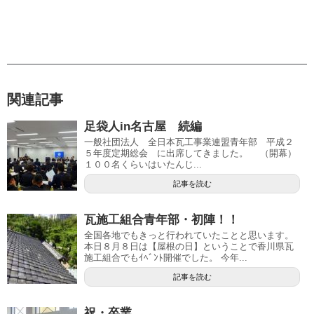
関連記事
足袋人in名古屋 続編
一般社団法人 全日本瓦工事業連盟青年部 平成２
５年度定期総会 に出席してきました。 （開幕）
１００名くらいはいたんじ...
記事を読む
瓦施工組合青年部・初陣！！
全国各地でもきっと行われていたことと思います。
本日８月８日は【屋根の日】ということで香川県瓦
施工組合でもｲﾍﾞﾝﾄ開催でした。 今年...
記事を読む
祝・卒業