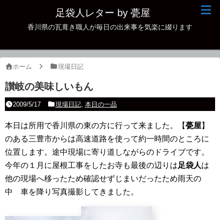
足袋人レター by 甍屋
香川県の瓦葺き職人が毎日の出来事を気楽に綴ります
現場日記
イベント
ホーム
現場日記
新作瓦
讃岐の美味しいもん
古瓦
2009/5/17
現場日記
,
本日の一品
足袋人の仲間
本日は所用で香川県の東の方に行って来ました。【
甍屋
】
のある三豊市からは高速道路を使って約一時間のところに
本日の一品
位置します。途中現場に寄り道しながらのドライブです。
その他
今年の１月に屋根工事をしたお寺も最後の辺りは
足袋人
は
他の現場へ移ったため確認せずじまいだったため雨天の
中 車を降り写真撮影してきました。