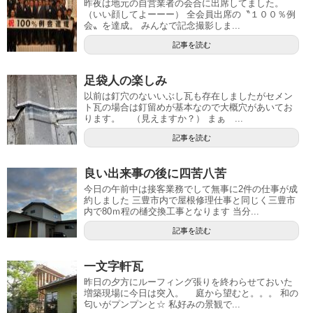
昨夜は地元の自営業者の会合に出席してました。
（いい顔してよーーー） 全会員出席の〝１００％例
会〟を達成。 みんなで記念撮影しま...
記事を読む
足袋人の楽しみ
以前は釘穴のないいぶし瓦も存在しましたがセメン
ト瓦の場合は釘留めが基本なので大概穴があいてお
ります。 （見えますか？） まぁ ...
記事を読む
良い出来事の後に四苦八苦
今日の午前中は接客業務でして無事に2件の仕事が成
約しました 三豊市内で屋根修理仕事と同じく三豊市
内で80ｍ程の樋交換工事となります 当分...
記事を読む
一文字軒瓦
昨日の夕方にルーフィング張りを終わらせておいた
増築現場に今日は突入。 庭から望むと。。。 和の
匂いがプンプンと☆ 私好みの景観で...