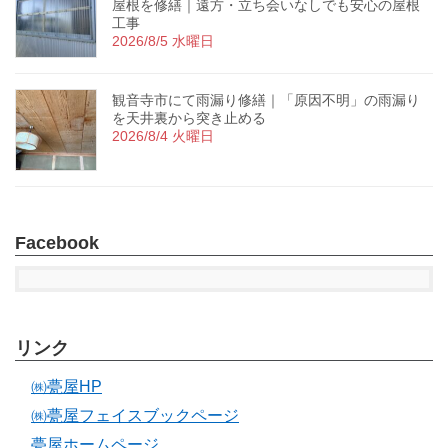
屋根を修繕｜遠方・立ち会いなしでも安心の屋根
工事
2026/8/5 水曜日
観音寺市にて雨漏り修繕｜「原因不明」の雨漏り
を天井裏から突き止める
2026/8/4 火曜日
Facebook
リンク
㈱甍屋HP
㈱甍屋フェイスブックページ
甍屋ホームページ