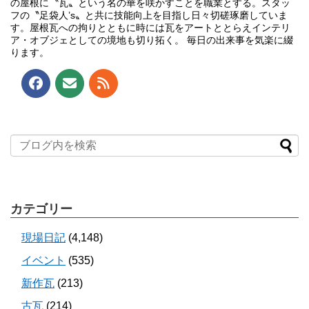
の屋根に〝瓦〟という名の華を咲かすことを職業とする。スタッ
フの〝足袋人’s〟と共に技能向上を目指し日々切磋琢磨していま
す。屋根瓦への拘りとともに時には瓦をアートととらえインテリ
ア・オブジェとしての境地も切り拓く。 毎日の出来事を気楽に綴
ります。
カテゴリー
現場日記
(4,148)
イベント
(535)
新作瓦
(213)
古瓦
(214)