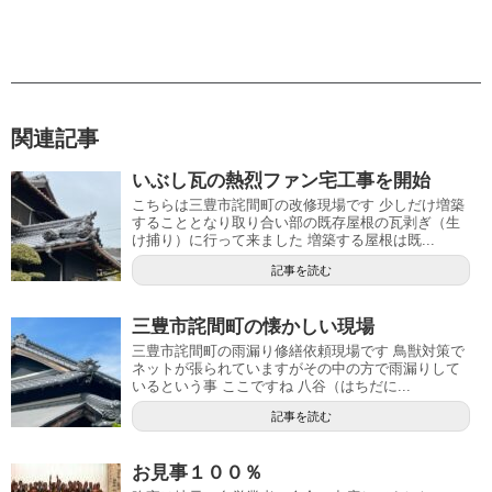
関連記事
いぶし瓦の熱烈ファン宅工事を開始
こちらは三豊市詫間町の改修現場です 少しだけ増築
することとなり取り合い部の既存屋根の瓦剥ぎ（生
け捕り）に行って来ました 増築する屋根は既...
記事を読む
三豊市詫間町の懐かしい現場
三豊市詫間町の雨漏り修繕依頼現場です 鳥獣対策で
ネットが張られていますがその中の方で雨漏りして
いるという事 ここですね 八谷（はちだに...
記事を読む
お見事１００％