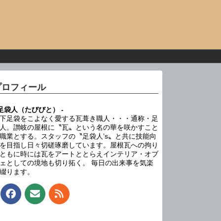
プロフィール
 足袋人（たびびと） -
下足袋をこよなく愛する瓦葺き職人・・・通称・足
人。讃岐の屋根に〝瓦〟という名の華を咲かすこと
職業とする。スタッフの〝足袋人’s〟と共に技能向
を目指し日々切磋琢磨しています。屋根瓦への拘り
ともに時には瓦をアートととらえインテリア・オブ
ェとしての境地も切り拓く。 毎日の出来事を気楽
綴ります。