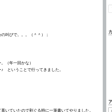
心の叫びで。。。（＾＾）；
ー。（年一回かな）
ー♪ ということで行ってきました。
て葺いていたので剥ぐる時に一筆書いてやりました。