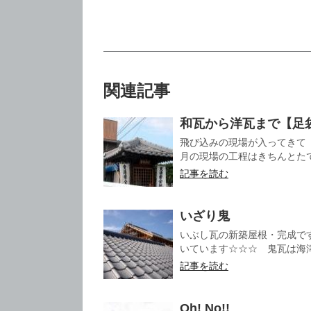
関連記事
和瓦から洋瓦まで【足
飛び込みの現場が入ってきて
月の現場の工程はきちんとたて
記事を読む
いざり鬼
いぶし瓦の新築屋根・完成です
いています☆☆☆ 鬼瓦は海津
記事を読む
Oh! No!!