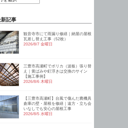
最新記事
観音寺市にて雨漏り修繕｜納屋の屋根
瓦差し替え工事（52枚）
2026/8/7 金曜日
三豊市高瀬町でポリカ（波板）張り替
え｜黄ばみや釘浮きは交換のサイン
【施工事例】
2026/8/6 木曜日
【三豊市高瀬町】台風で傷んだ農機具
倉庫の壁・屋根を修繕｜遠方・立ち会
いなしでも安心の屋根工事
2026/8/5 水曜日