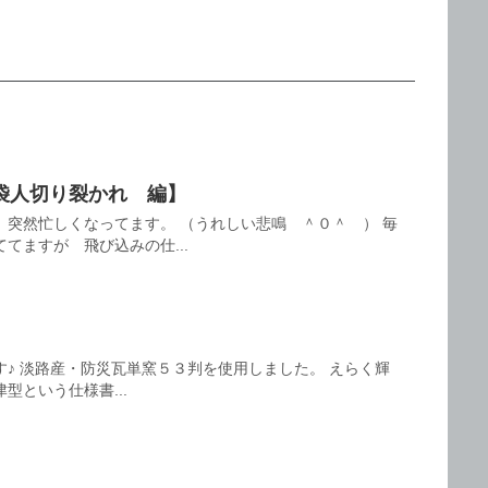
袋人切り裂かれ 編】
 突然忙しくなってます。 （うれしい悲鳴 ＾０＾ ） 毎
てますが 飛び込みの仕...
♪ 淡路産・防災瓦単窯５３判を使用しました。 えらく輝
型という仕様書...