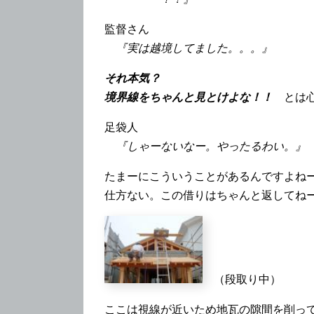
監督さん
『実は越境してました。。。』
それ本気？
境界線をちゃんと見とけよな！！
とは
足袋人
『しゃーないなー。やったるわい。』
たまーにこういうことがあるんですよね
仕方ない。この借りはちゃんと返してね
（段取り中）
ここは視線が近いため地瓦の隙間を削っ