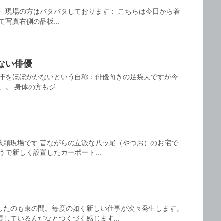
・ 現場の方はバタバタしております； こちらは今日から着
写真右側の品板...
ない俳優
の汗をほぼかかないという自称：俳優向きの足袋人ですが今
。 身体の方もジ...
依頼現場です 昔ながらの立派な八ッ尾（やつお）のお宅で
うで新しく設置したカーポート...
したのも束の間。毎度の如く新しい仕事が次々発生します。
しているんだなとつくづく感じます...