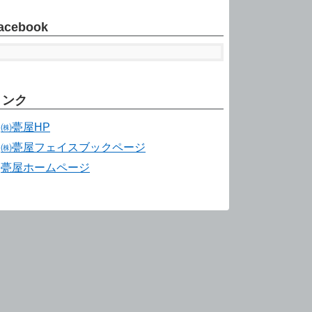
acebook
リンク
㈱甍屋HP
㈱甍屋フェイスブックページ
甍屋ホームページ