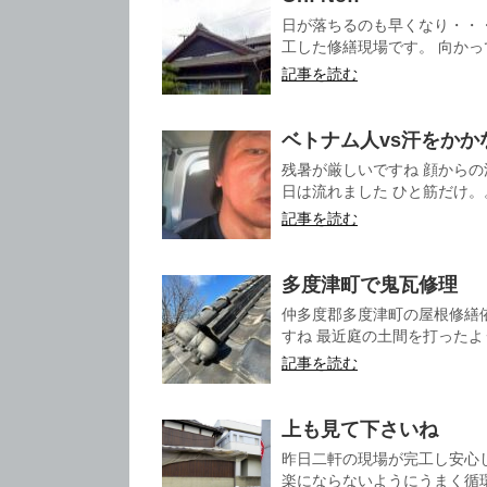
日が落ちるのも早くなり・・
工した修繕現場です。 向かって
記事を読む
ベトナム人vs汗をかか
残暑が厳しいですね 顔から
日は流れました ひと筋だけ。。
記事を読む
多度津町で鬼瓦修理
仲多度郡多度津町の屋根修繕
すね 最近庭の土間を打ったよ
記事を読む
上も見て下さいね
昨日二軒の現場が完工し安心
楽にならないようにうまく循環