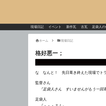
現場日記
イベント
新作瓦
古瓦
足袋人の
ホーム
現場日記
格好悪ー；
な なんと！ 先日葺き終えた現場でト
監督さん
『足袋人さん すいませんがもう一回
足袋人
『・・・？！』