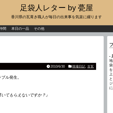
足袋人レター by 甍屋
香川県の瓦葺き職人が毎日の出来事を気楽に綴ります
現場日記
イベント
仲間
本日の一品
その他
新作瓦
古瓦
-
足袋人の仲間
地
袋
2010/6/30
現場日記
,
古瓦
を
本日の一品
上
ラブル発生。
と
その他
ジ
に
葺いてもらえないですか？』