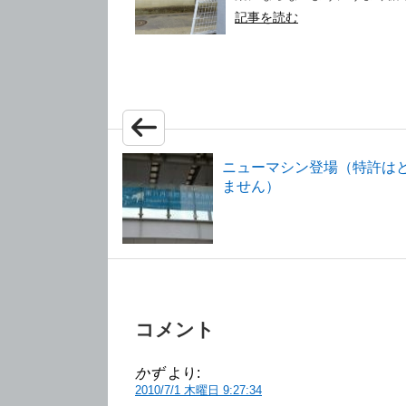
記事を読む
ニューマシン登場（特許は
ません）
コメント
かず
より:
2010/7/1 木曜日 9:27:34