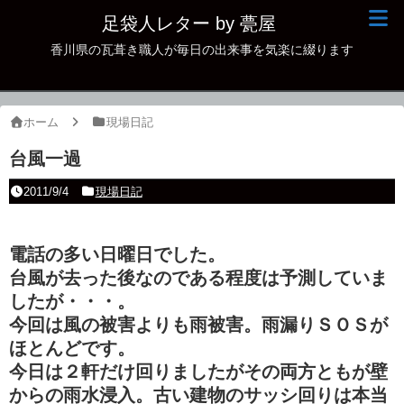
足袋人レター by 甍屋
香川県の瓦葺き職人が毎日の出来事を気楽に綴ります
現場日記
イベント
ホーム
現場日記
新作瓦
台風一過
古瓦
2011/9/4
現場日記
足袋人の仲間
電話の多い日曜日でした。
本日の一品
台風が去った後なのである程度は予測していま
その他
したが・・・。
今回は風の被害よりも雨被害。雨漏りＳＯＳが
ほとんどです。
今日は２軒だけ回りましたがその両方ともが壁
からの雨水浸入。古い建物のサッシ回りは本当