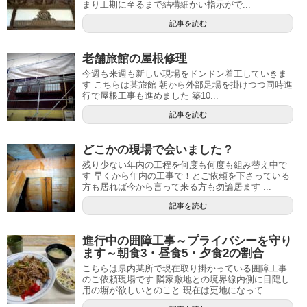
まり工期に至るまで結構細かい指示がで...
記事を読む
老舗旅館の屋根修理
今週も来週も新しい現場をドンドン着工していきま
す こちらは某旅館 朝から外部足場を掛けつつ同時進
行で屋根工事も進めました 築10...
記事を読む
どこかの現場で会いました？
残り少ない年内の工程を何度も何度も組み替え中で
す 早くから年内の工事で！とご依頼を下さっている
方も居れば今から言って来る方も勿論居ます ...
記事を読む
進行中の囲障工事～プライバシーを守り
ます～朝食3・昼食5・夕食2の割合
こちらは県内某所で現在取り掛かっている囲障工事
のご依頼現場です 隣家敷地との境界線内側に目隠し
用の塀が欲しいとのこと 現在は更地になって...