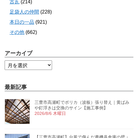
古瓦
(214)
足袋人の仲間
(228)
本日の一品
(921)
その他
(662)
アーカイブ
最新記事
三豊市高瀬町でポリカ（波板）張り替え｜黄ばみ
や釘浮きは交換のサイン【施工事例】
2026/8/6 木曜日
【三豊市高瀬町】台風で傷んだ農機具倉庫の壁・