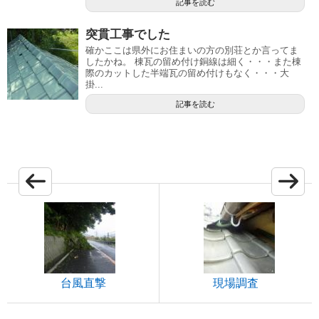
記事を読む
突貫工事でした
確かここは県外にお住まいの方の別荘とか言ってま
したかね。 棟瓦の留め付け銅線は細く・・・また棟
際のカットした半端瓦の留め付けもなく・・・大
掛...
記事を読む
台風直撃
現場調査