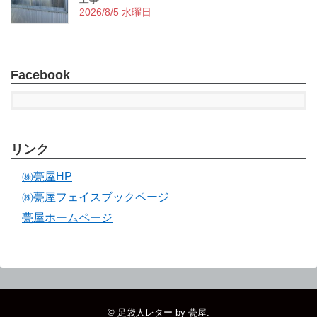
2026/8/5 水曜日
Facebook
リンク
㈱甍屋HP
㈱甍屋フェイスブックページ
甍屋ホームページ
©
足袋人レター by 甍屋
.