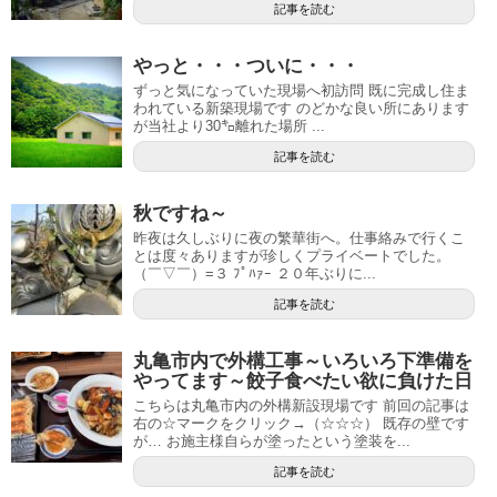
記事を読む
やっと・・・ついに・・・
ずっと気になっていた現場へ初訪問 既に完成し住ま
われている新築現場です のどかな良い所にあります
が当社より30㌔離れた場所 ...
記事を読む
秋ですね～
昨夜は久しぶりに夜の繁華街へ。仕事絡みで行くこ
とは度々ありますが珍しくプライベートでした。
（￣▽￣）=３ ﾌﾟﾊｧｰ ２０年ぶりに...
記事を読む
丸亀市内で外構工事～いろいろ下準備を
やってます～餃子食べたい欲に負けた日
こちらは丸亀市内の外構新設現場です 前回の記事は
右の☆マークをクリック→（☆☆☆） 既存の壁です
が… お施主様自らが塗ったという塗装を...
記事を読む