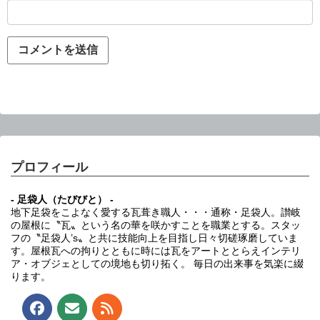
プロフィール
- 足袋人（たびびと） -
地下足袋をこよなく愛する瓦葺き職人・・・通称・足袋人。讃岐
の屋根に〝瓦〟という名の華を咲かすことを職業とする。スタッ
フの〝足袋人’s〟と共に技能向上を目指し日々切磋琢磨していま
す。屋根瓦への拘りとともに時には瓦をアートととらえインテリ
ア・オブジェとしての境地も切り拓く。 毎日の出来事を気楽に綴
ります。