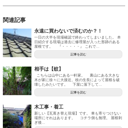
関連記事
永遠に買わないで済むのか？！
一日の大半を現場確認で終わってしまいました。 本
日紹介する現場は過去に修理屋が入った形跡のある
屋根です。 『・・・・・』 これで...
記事を読む
相手は【蚊】
こちらは山中にある一軒家。 裏山にある大きな
木が家に徐々に大接近。枝の生長によって屋根を破
壊したみたいです。 下屋に落下して...
記事を読む
木工事・着工
新しい【瓦葺き替え現場】です。 車も寄りつけない
場所にそれはあります。 コチラ側も無理。 屋根剥
ぎ後...