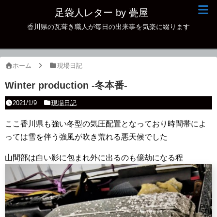
足袋人レター by 甍屋
香川県の瓦葺き職人が毎日の出来事を気楽に綴ります
現場日記
イベント
ホーム
現場日記
新作瓦
Winter production -冬本番-
古瓦
2021/1/9
現場日記
足袋人の仲間
ここ香川県も強い冬型の気圧配置となっており時間帯によ
っては雪を伴う強風が吹き荒れる悪天候でした
本日の一品
山間部は白い影に包まれ外に出るのも億劫になる程
その他