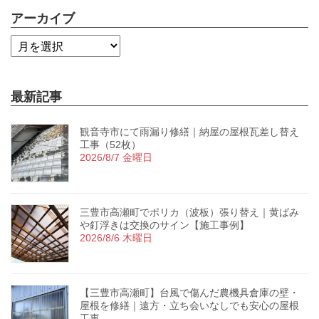
アーカイブ
最新記事
観音寺市にて雨漏り修繕｜納屋の屋根瓦差し替え
工事（52枚）
2026/8/7 金曜日
三豊市高瀬町でポリカ（波板）張り替え｜黄ばみ
や釘浮きは交換のサイン【施工事例】
2026/8/6 木曜日
【三豊市高瀬町】台風で傷んだ農機具倉庫の壁・
屋根を修繕｜遠方・立ち会いなしでも安心の屋根
工事